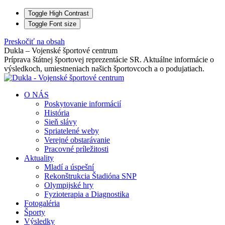
Toggle High Contrast
Toggle Font size
Preskočiť na obsah
Dukla – Vojenské športové centrum
Príprava štátnej športovej reprezentácie SR. Aktuálne informácie o
výsledkoch, umiestneniach našich športovcoch a o podujatiach.
O NÁS
Poskytovanie informácií
História
Sieň slávy
Spriatelené weby
Verejné obstarávanie
Pracovné príležitosti
Aktuality
Mladí a úspešní
Rekonštrukcia Štadióna SNP
Olympijské hry
Fyzioterapia a Diagnostika
Fotogaléria
Športy
Výsledky