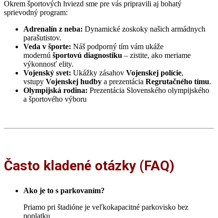
Okrem športových hviezd sme pre vás pripravili aj bohatý
sprievodný program:
Adrenalín z neba:
Dynamické zoskoky našich armádnych
parašutistov.
Veda v športe:
Náš podporný tím vám ukáže
modernú
športovú diagnostiku
– zistite, ako meriame
výkonnosť elity.
Vojenský svet:
Ukážky zásahov
Vojenskej polície
,
vstupy
Vojenskej hudby
a prezentácia
Regrutačného tímu
.
Olympijská rodina:
Prezentácia Slovenského olympijského
a športového výboru
Často kladené otázky (FAQ)
Ako je to s parkovaním?
Priamo pri štadióne je veľkokapacitné parkovisko bez
poplatku