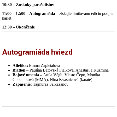
10:30
–
Zoskoky parašutistov
11:00 – 12:00
– A
utogramiáda
– získajte limitovanú edíciu podpis
kariet
12:30 –
Ukončenie
Autogramiáda hviezd
Atletika:
Emma Zapletalová
Biatlon –
Paulína Bátovská Fialková, Anastasija Kuzmina
Bojové umenia –
Attila Végh, Vlasto Čepo, Monika
Chochlíková (MMA), Nina Kvasnicová (karate)
Zápasenie:
Tajmuraz Salkazanov