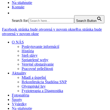
Na stiahnutie
Kontakt
Search for:
Search Button
Facebook stránka bude otvorená v novom okne
Rss stránka bude
otvorená v novom okne
O NÁS
Poskytovanie informácií
História
Sieň slávy
Spriatelené weby
Verejné obstarávanie
Pracovné príležitosti
Aktuality
Mladí a úspešní
Rekonštrukcia Štadióna SNP
Olympijské hry
Fyzioterapia a Diagnostika
Fotogaléria
Športy
Výsledky
Na stiahnutie