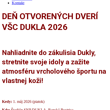
Kontakt
DEŇ OTVORENÝCH DVERÍ
VŠC DUKLA 2026
Nahliadnite do zákulisia Dukly,
stretnite svoje idoly a zažite
atmosféru vrcholového športu na
vlastnej koži!
Kedy:
1. máj 2026 (piatok)
Kde:
Štadión SNP DUKLA, Banská Bystrica