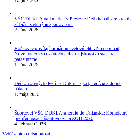
16. júla 2026
VŠC DUKLA na Dni detí v Prešove: Deti dvíhali stovky kíl a
súťažili s elitnými športovcami
2. júna 2026
Boľkovce privítajú armádnu svetovú elitu: Na nebi nad
Novohradom sa uskutočnia 48. majstrovstvá sveta v
parašutizme
1. júna 2026
Deň otvorených dverí na Dukle – šport, tradícia a dobrá
nálada
1. mája 2026
Športovci VŠC DUKLA smerujú do Talianska: Kompletný
prehľad našich športovcov na ZOH 2026
4. februára 2026
Vyhlásenie o prístupnosti