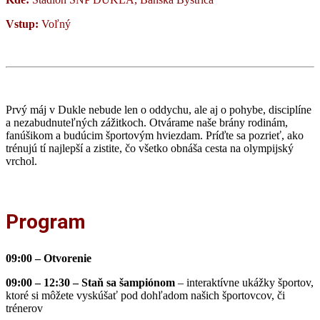
Vstup:
Voľný
Prvý máj v Dukle nebude len o oddychu, ale aj o pohybe, disciplíne
a nezabudnuteľných zážitkoch. Otvárame naše brány rodinám,
fanúšikom a budúcim športovým hviezdam. Príďte sa pozrieť, ako
trénujú tí najlepší a zistite, čo všetko obnáša cesta na olympijský
vrchol.
Program
09:00
–
Otvorenie
09:00 – 12:30 –
Staň sa šampiónom
– interaktívne ukážky športov,
ktoré si môžete vyskúšať pod dohľadom našich športovcov, či
trénerov