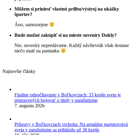
Môžem si priniesť vlastnú prilbu/výstroj na ukážky
športov?
Áno, samozrejme
Bude možné zakúpiť si na mieste suveníry Dukly?
Nie, suveníry nepredávame. Každý návštevník však dostane
niečo malé na pamiatku
Najnovšie články
Finálne odpočítavanie v Boľkovciach: 33 krajín sveta je
pripravených bojovať o tituly v parašutizme
7. augusta 2026
Prípravy v Boľkovciach vrcholia: Na armádne majstrovstvá
sveta v parašutizme sa prihlásilo už 38 krajín