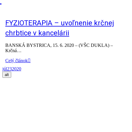
FYZIOTERAPIA – uvoľnenie krčnej
chrbtice v kancelárii
BANSKÁ BYSTRICA, 15. 6. 2020 – (VŠC DUKLA) –
Krčná…
Celý článok
júl
23
2020
alt