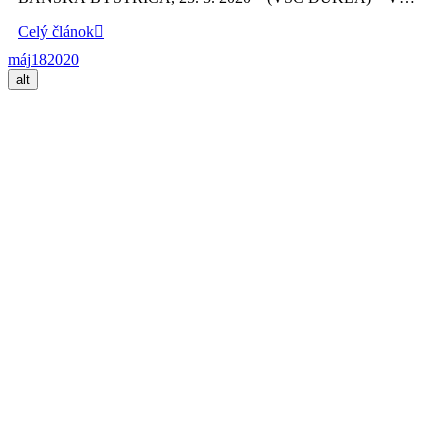
Celý článok
máj
18
2020
alt