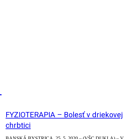
FYZIOTERAPIA – Bolesť v driekovej
chrbtici
BANSKÁ BYSTRICA, 25. 5. 2020 – (VŠC DUKLA) – V…