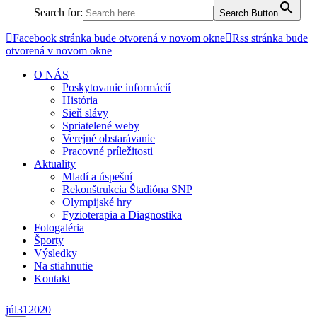
Search for:
Search Button
Facebook stránka bude otvorená v novom okne
Rss stránka bude
otvorená v novom okne
O NÁS
Poskytovanie informácií
História
Sieň slávy
Spriatelené weby
Verejné obstarávanie
Pracovné príležitosti
Aktuality
Mladí a úspešní
Rekonštrukcia Štadióna SNP
Olympijské hry
Fyzioterapia a Diagnostika
Fotogaléria
Športy
Výsledky
Na stiahnutie
Kontakt
júl
31
2020