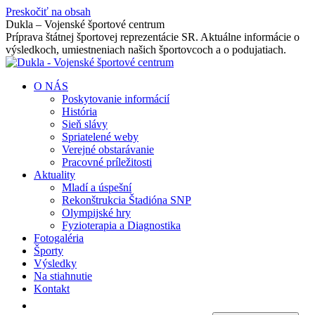
Preskočiť na obsah
Dukla – Vojenské športové centrum
Príprava štátnej športovej reprezentácie SR. Aktuálne informácie o
výsledkoch, umiestneniach našich športovcoch a o podujatiach.
O NÁS
Poskytovanie informácií
História
Sieň slávy
Spriatelené weby
Verejné obstarávanie
Pracovné príležitosti
Aktuality
Mladí a úspešní
Rekonštrukcia Štadióna SNP
Olympijské hry
Fyzioterapia a Diagnostika
Fotogaléria
Športy
Výsledky
Na stiahnutie
Kontakt