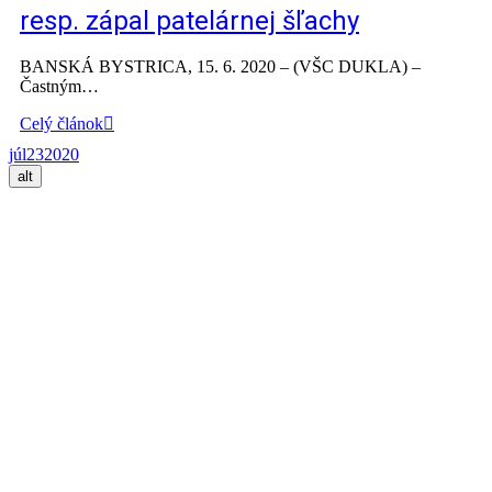
resp. zápal patelárnej šľachy
BANSKÁ BYSTRICA, 15. 6. 2020 – (VŠC DUKLA) –
Častným…
Celý článok
júl
23
2020
alt