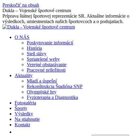
Preskočiť na obsah
Dukla – Vojenské športové centrum
Príprava štátnej športovej reprezentácie SR. Aktuálne informácie o
výsledkoch, umiestneniach našich športovcoch a o podujatiach.
O NÁS
Poskytovanie informácií
História
Sieň slávy
Spriatelené weby
Verejné obstarávanie
Pracovné príležitosti
Aktuality
Mladí a úspešní
Rekonštrukcia Štadióna SNP
Olympijské hry
Fyzioterapia a Diagnostika
Fotogaléria
Športy
Výsledky
Na stiahnutie
Kontakt