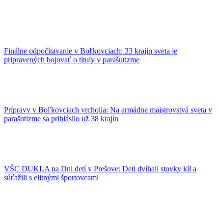
Finálne odpočítavanie v Boľkovciach: 33 krajín sveta je
pripravených bojovať o tituly v parašutizme
Prípravy v Boľkovciach vrcholia: Na armádne majstrovstvá sveta v
parašutizme sa prihlásilo už 38 krajín
VŠC DUKLA na Dni detí v Prešove: Deti dvíhali stovky kíl a
súťažili s elitnými športovcami