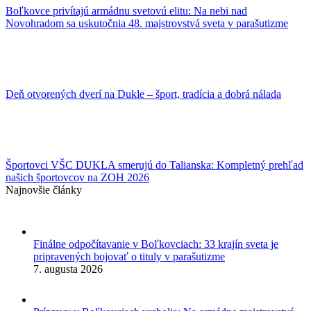
Boľkovce privítajú armádnu svetovú elitu: Na nebi nad
Novohradom sa uskutočnia 48. majstrovstvá sveta v parašutizme
Deň otvorených dverí na Dukle – šport, tradícia a dobrá nálada
Športovci VŠC DUKLA smerujú do Talianska: Kompletný prehľad
našich športovcov na ZOH 2026
Najnovšie články
Finálne odpočítavanie v Boľkovciach: 33 krajín sveta je
pripravených bojovať o tituly v parašutizme
7. augusta 2026