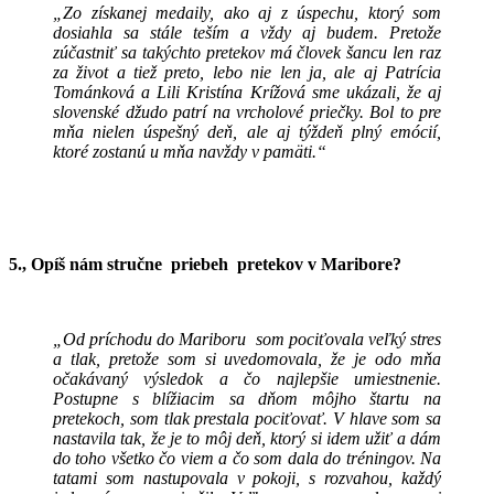
„Zo získanej medaily, ako aj z úspechu, ktorý som
dosiahla sa stále teším a vždy aj budem. Pretože
zúčastniť sa takýchto pretekov má človek šancu len raz
za život a tiež preto, lebo nie len ja, ale aj Patrícia
Tománková a Lili Kristína Krížová sme ukázali, že aj
slovenské džudo patrí na vrcholové priečky. Bol to pre
mňa nielen úspešný deň, ale aj týždeň plný emócií,
ktoré zostanú u mňa navždy v pamäti.“
5., Opíš nám stručne priebeh pretekov v Maribore?
„Od príchodu do Mariboru som pociťovala veľký stres
a tlak, pretože som si uvedomovala, že je odo mňa
očakávaný výsledok a čo najlepšie umiestnenie.
Postupne s blížiacim sa dňom môjho štartu na
pretekoch, som tlak prestala pociťovať. V hlave som sa
nastavila tak, že je to môj deň, ktorý si idem užiť a dám
do toho všetko čo viem a čo som dala do tréningov. Na
tatami som nastupovala v pokoji, s rozvahou, každý