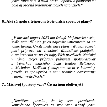
jeden zápas som si užila. Veľkou oporou a podporou mi
bola aj osobná prítomnosť mojich najbližších.“
6., Aké sú spolu s trénerom tvoje ďalšie športové plány?
„V mesiaci august 2023 ma čakajú Majstrovská sveta,
takže najbližší plán je čo najlepšie umiestnenie sa na
tomto turnaji. Určite medzi naše plány v ďalších rokoch
patrí príprava na vrcholové džudistické podujatia
a umiestnenia sa na čo najvyšších priečkach. Naďalej
v rámci
mojej prípravy plánujem spolupracovať
s trénerkou thajského boxu Beátou Belákovou
a Michalom Košíkom ( majstrom sveta v lethwei ),
pretože sa spolupráca s nimi pozitívne odzrkadľuje
v mojich výsledkoch.“
7., Máš svoj športový vzor? Čo na ňom obdivuješ?
„Nemôžem povedať, že by som považovala
konkrétneho športovca za svoj vzor. Každý jeden