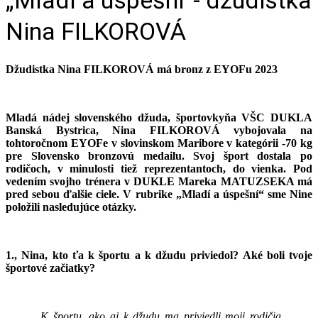
Nina FILKOROVÁ
Džudistka Nina FILKOROVÁ má bronz z EYOFu 2023
Mladá nádej slovenského džuda, športovkyňa VŠC DUKLA
Banská Bystrica, Nina FILKOROVÁ vybojovala na
tohtoročnom EYOFe v slovinskom Maribore v kategórii -70 kg
pre Slovensko bronzovú medailu. Svoj šport dostala po
rodičoch, v minulosti tiež reprezentantoch, do vienka. Pod
vedením svojho trénera v DUKLE Mareka MATUZSEKA má
pred sebou ďalšie ciele. V rubrike „Mladí a úspešní“ sme Nine
položili nasledujúce otázky.
1., Nina, kto ťa k športu a k džudu priviedol? Aké boli tvoje
športové začiatky?
„K športu, ako aj k džudu ma priviedli moji rodičia,