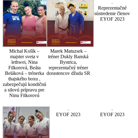
Reprezentačné
sústredenie členov
EYOF 2023
Michal Košík –
Marek Matuzsek –
majster sveta v
tréner Dukly Banská
lethwei, Nina
Bystrica,
Filkorová, Beáta
reprezentačný tréner
Beláková – trénerka
dorastencov džuda SR
thajského boxu ,
zabezpečujú kondičnú
a silovú prípravu pre
Ninu Filkorovú
EYOF 2023
EYOF 2023