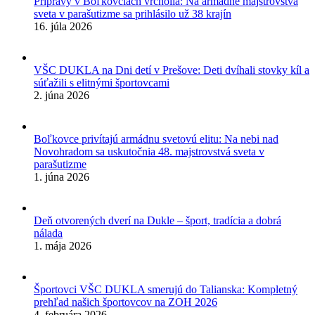
Prípravy v Boľkovciach vrcholia: Na armádne majstrovstvá
sveta v parašutizme sa prihlásilo už 38 krajín
16. júla 2026
VŠC DUKLA na Dni detí v Prešove: Deti dvíhali stovky kíl a
súťažili s elitnými športovcami
2. júna 2026
Boľkovce privítajú armádnu svetovú elitu: Na nebi nad
Novohradom sa uskutočnia 48. majstrovstvá sveta v
parašutizme
1. júna 2026
Deň otvorených dverí na Dukle – šport, tradícia a dobrá
nálada
1. mája 2026
Športovci VŠC DUKLA smerujú do Talianska: Kompletný
prehľad našich športovcov na ZOH 2026
4. februára 2026