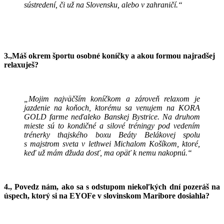
sústredení, či už na Slovensku, alebo v zahraničí.“
3.,Máš okrem športu osobné koníčky a akou formou najradšej
relaxuješ?
„Mojim najväčším koníčkom a zároveň relaxom je
jazdenie na koňoch, ktorému sa venujem na KORA
GOLD farme neďaleko Banskej Bystrice. Na druhom
mieste sú to kondičné a silové tréningy pod vedením
trénerky thajského boxu Beáty Belákovej spolu
s majstrom sveta v lethwei Michalom Košíkom, ktoré,
keď už mám džuda dosť, ma opäť k nemu nakopnú.“
4., Povedz nám, ako sa s odstupom niekoľkých dní pozeráš na
úspech, ktorý si na EYOFe v slovinskom Maribore dosiahla?