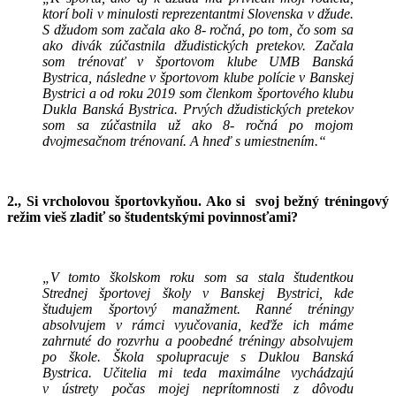
ktorí boli v minulosti reprezentantmi Slovenska v džude.
S džudom som začala ako 8- ročná, po tom, čo som sa
ako divák zúčastnila džudistických pretekov. Začala
som trénovať v športovom klube UMB Banská
Bystrica, následne v športovom klube polície v Banskej
Bystrici a od roku 2019 som členkom športového klubu
Dukla Banská Bystrica. Prvých džudistických pretekov
som sa zúčastnila už ako 8- ročná po mojom
dvojmesačnom trénovaní. A hneď s umiestnením.“
2., Si vrcholovou športovkyňou. Ako si svoj bežný tréningový
režim vieš zladiť so študentskými povinnosťami?
„V tomto školskom roku som sa stala študentkou
Strednej športovej školy v Banskej Bystrici, kde
študujem športový manažment. Ranné tréningy
absolvujem v rámci vyučovania, keďže ich máme
zahrnuté do rozvrhu a poobedné tréningy absolvujem
po škole. Škola spolupracuje s Duklou Banská
Bystrica. Učitelia mi teda maximálne vychádzajú
v ústrety počas mojej neprítomnosti z dôvodu