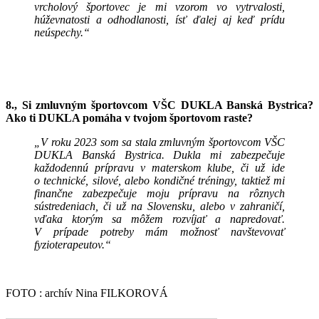
vrcholový športovec je mi vzorom vo vytrvalosti,
húževnatosti a odhodlanosti, ísť ďalej aj keď prídu
neúspechy.“
8., Si zmluvným športovcom VŠC DUKLA Banská Bystrica?
Ako ti DUKLA pomáha v tvojom športovom raste?
„V roku 2023 som sa stala zmluvným športovcom VŠC
DUKLA Banská Bystrica. Dukla mi zabezpečuje
každodennú prípravu v materskom klube, či už ide
o technické, silové, alebo kondičné tréningy, taktiež mi
finančne zabezpečuje moju prípravu na rôznych
sústredeniach, či už na Slovensku, alebo v zahraničí,
vďaka ktorým sa môžem rozvíjať a napredovať.
V prípade potreby mám možnosť navštevovať
fyzioterapeutov.“
FOTO : archív Nina FILKOROVÁ