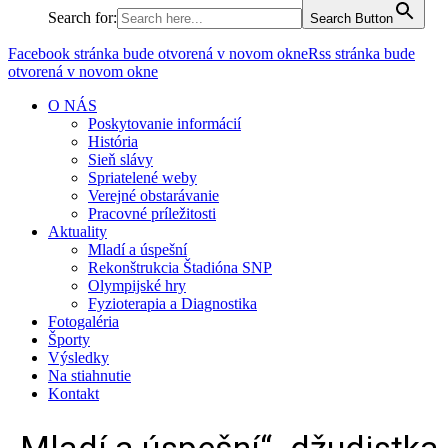
Search for:
Search Button
Facebook stránka bude otvorená v novom okne
Rss stránka bude
otvorená v novom okne
O NÁS
Poskytovanie informácií
História
Sieň slávy
Spriatelené weby
Verejné obstarávanie
Pracovné príležitosti
Aktuality
Mladí a úspešní
Rekonštrukcia Štadióna SNP
Olympijské hry
Fyzioterapia a Diagnostika
Fotogaléria
Športy
Výsledky
Na stiahnutie
Kontakt
„Mladí a úspešní“- džudistka