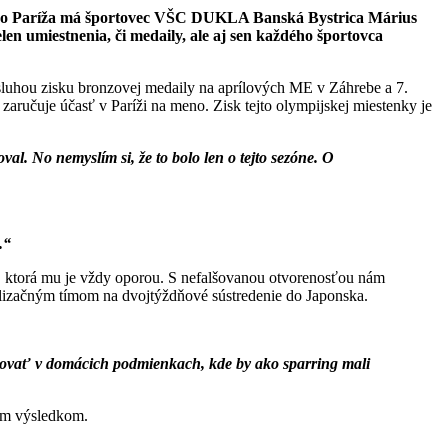
y do Paríža má športovec VŠC DUKLA Banská Bystrica Márius
umiestnenia, či medaily, ale aj sen každého športovca
sluhou zisku bronzovej medaily na aprílových ME v Záhrebe a 7.
zaručuje účasť v Paríži na meno. Zisk tejto olympijskej miestenky je
al. No nemyslím si, že to bolo len o tejto sezóne. O
.“
, ktorá mu je vždy oporou. S nefalšovanou otvorenosťou nám
ealizačným tímom na dvojtýždňové sústredenie do Japonska.
vovať v domácich podmienkach, kde by ako sparring mali
ším výsledkom.