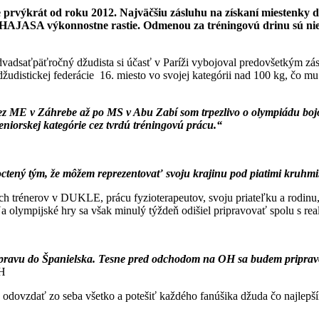
 prvýkrát od roku 2012. Najväčšiu zásluhu na získaní miestenk
SA výkonnostne rastie. Odmenou za tréningovú drinu sú nielen 
vadsaťpäťročný džudista si účasť v Paríži vybojoval predovšetkým zá
distickej federácie 16. miesto vo svojej kategórii nad 100 kg, čo mu 
cez ME v Záhrebe až po MS v Abu Zabí som trpezlivo o olympiádu bojov
niorskej kategórie cez tvrdú tréningovú prácu.“
octený tým, že môžem reprezentovať svoju krajinu pod piatimi kruhmi
h trénerov v DUKLE, prácu fyzioterapeutov, svoju priateľku a rodinu
a olympijské hry sa však minulý týždeň odišiel pripravovať spolu s r
rípravu do Španielska. Tesne pred odchodom na OH sa budem pripra
OH
e odovzdať zo seba všetko a potešiť každého fanúšika džuda čo najlep