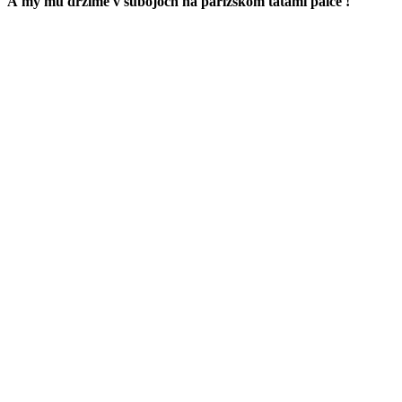
A my mu držíme v súbojoch na parížskom tatami palce !