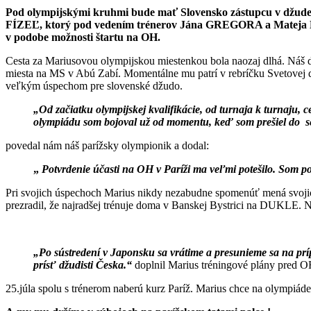
Pod olympijskými kruhmi bude mať Slovensko zástupcu v džude
FÍZEĽ, ktorý pod vedením trénerov Jána GREGORA a Mateja HAJA
v podobe možnosti štartu na OH.
Cesta za Mariusovou olympijskou miestenkou bola naozaj dlhá. Náš d
miesta na MS v Abú Zabí. Momentálne mu patrí v rebríčku Svetovej džu
veľkým úspechom pre slovenské džudo.
„Od začiatku olympijskej kvalifikácie, od turnaja k turnaju, 
olympiádu som bojoval už od momentu, keď som prešiel do se
povedal nám náš parížsky olympionik a dodal:
„
Potvrdenie účasti na OH v Paríži ma veľmi potešilo. Som p
Pri svojich úspechoch Marius nikdy nezabudne spomenúť mená svojic
prezradil, že najradšej trénuje doma v Banskej Bystrici na DUKLE. N
„Po sústredení v Japonsku sa vrátime a presunieme sa na p
prísť džudisti Česka.“
doplnil Marius tréningové plány pred 
25.júla spolu s trénerom naberú kurz Paríž. Marius chce na olympiád