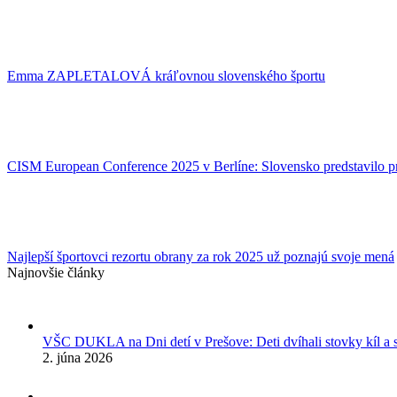
Emma ZAPLETALOVÁ kráľovnou slovenského športu
CISM European Conference 2025 v Berlíne: Slovensko predstavilo p
Najlepší športovci rezortu obrany za rok 2025 už poznajú svoje mená
Najnovšie články
VŠC DUKLA na Dni detí v Prešove: Deti dvíhali stovky kíl a sú
2. júna 2026