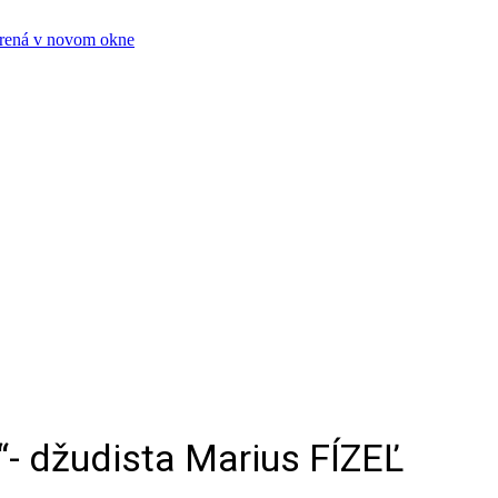
orená v novom okne
“- džudista Marius FÍZEĽ