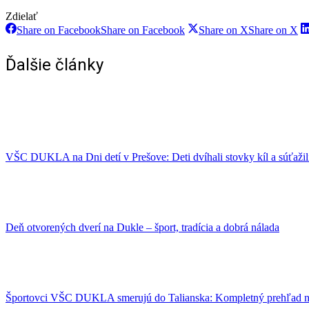
Zdielať
Share on Facebook
Share on Facebook
Share on X
Share on X
Ďalšie články
VŠC DUKLA na Dni detí v Prešove: Deti dvíhali stovky kíl a súťažili
Deň otvorených dverí na Dukle – šport, tradícia a dobrá nálada
Športovci VŠC DUKLA smerujú do Talianska: Kompletný prehľad n