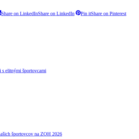
Share on LinkedIn
Share on LinkedIn
Pin it
Share on Pinterest
 s elitnými športovcami
ašich športovcov na ZOH 2026