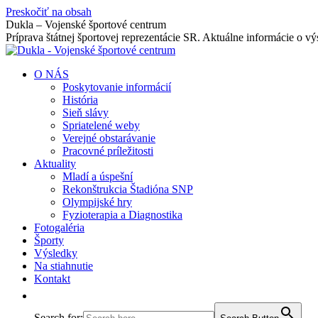
Preskočiť na obsah
Dukla – Vojenské športové centrum
Príprava štátnej športovej reprezentácie SR. Aktuálne informácie o v
O NÁS
Poskytovanie informácií
História
Sieň slávy
Spriatelené weby
Verejné obstarávanie
Pracovné príležitosti
Aktuality
Mladí a úspešní
Rekonštrukcia Štadióna SNP
Olympijské hry
Fyzioterapia a Diagnostika
Fotogaléria
Športy
Výsledky
Na stiahnutie
Kontakt
Search for: