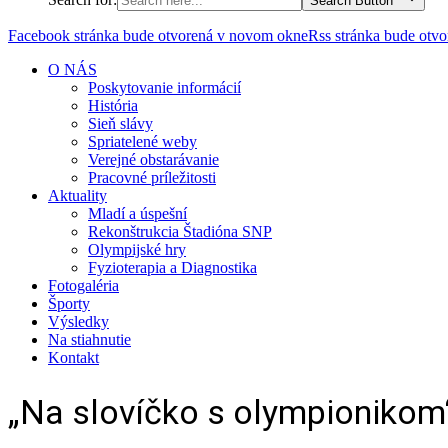
Search Button
Facebook stránka bude otvorená v novom okne
Rss stránka bude otv
O NÁS
Poskytovanie informácií
História
Sieň slávy
Spriatelené weby
Verejné obstarávanie
Pracovné príležitosti
Aktuality
Mladí a úspešní
Rekonštrukcia Štadióna SNP
Olympijské hry
Fyzioterapia a Diagnostika
Fotogaléria
Športy
Výsledky
Na stiahnutie
Kontakt
„Na slovíčko s olympionikom