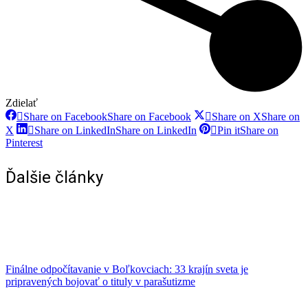
Zdielať
Share on Facebook
Share on Facebook
Share on X
Share on
X
Share on LinkedIn
Share on LinkedIn
Pin it
Share on
Pinterest
Ďalšie články
Finálne odpočítavanie v Boľkovciach: 33 krajín sveta je
pripravených bojovať o tituly v parašutizme