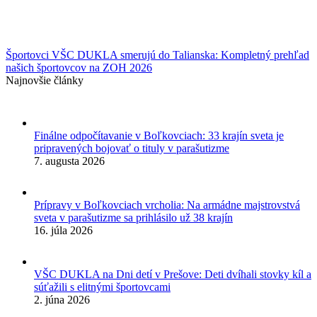
Športovci VŠC DUKLA smerujú do Talianska: Kompletný prehľad
našich športovcov na ZOH 2026
Najnovšie články
Finálne odpočítavanie v Boľkovciach: 33 krajín sveta je
pripravených bojovať o tituly v parašutizme
7. augusta 2026
Prípravy v Boľkovciach vrcholia: Na armádne majstrovstvá
sveta v parašutizme sa prihlásilo už 38 krajín
16. júla 2026
VŠC DUKLA na Dni detí v Prešove: Deti dvíhali stovky kíl a
súťažili s elitnými športovcami
2. júna 2026