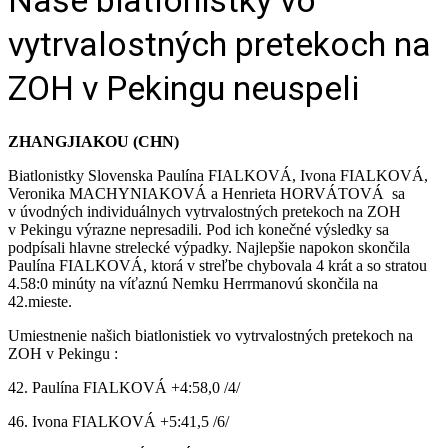
vytrvalostných pretekoch na
ZOH v Pekingu neuspeli
ZHANGJIAKOU (CHN)
Biatlonistky Slovenska Paulína FIALKOVÁ, Ivona FIALKOVÁ,
Veronika MACHYNIAKOVÁ a Henrieta HORVÁTOVÁ sa
v úvodných individuálnych vytrvalostných pretekoch na ZOH
v Pekingu výrazne nepresadili. Pod ich konečné výsledky sa
podpísali hlavne strelecké výpadky. Najlepšie napokon skončila
Paulína FIALKOVÁ, ktorá v streľbe chybovala 4 krát a so stratou
4.58:0 minúty na víťaznú Nemku Herrmanovú skončila na
42.mieste.
Umiestnenie našich biatlonistiek vo vytrvalostných pretekoch na
ZOH v Pekingu :
42. Paulína FIALKOVÁ +4:58,0 /4/
46. Ivona FIALKOVÁ +5:41,5 /6/