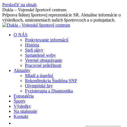
Preskočiť na obsah
Dukla – Vojenské športové centrum
Príprava štátnej športovej reprezentácie SR. Aktuálne informácie o
výsledkoch, umiestneniach našich športovcoch a o podujatiach.
O NÁS
Poskytovanie informácií
História
Sieň slávy
Spriatelené weby
Verejné obstarávanie
Pracovné príležitosti
Aktuality
Mladí a úspešní
Rekonštrukcia Štadióna SNP
Olympijské hry
Fyzioterapia a Diagnostika
Fotogaléria
Športy
Výsledky
Na stiahnutie
Kontakt