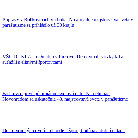
Prípravy v Boľkovciach vrcholia: Na armádne majstrovstvá sveta v
parašutizme sa prihlásilo už 38 krajín
VŠC DUKLA na Dni detí v Prešove: Deti dvíhali stovky kíl a
súťažili s elitnými športovcami
Boľkovce privítajú armádnu svetovú elitu: Na nebi nad
Novohradom sa uskutočnia 48. majstrovstvá sveta v parašutizme
Deň otvorených dverí na Dukle – šport, tradícia a dobrá nálada