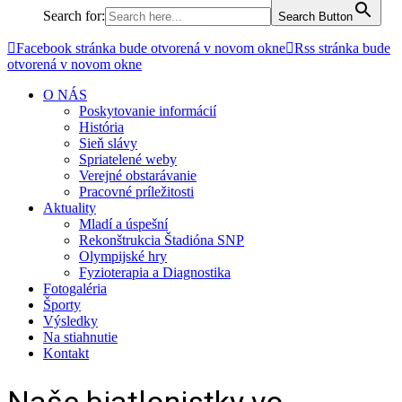
Search for:
Search Button
Facebook stránka bude otvorená v novom okne
Rss stránka bude
otvorená v novom okne
O NÁS
Poskytovanie informácií
História
Sieň slávy
Spriatelené weby
Verejné obstarávanie
Pracovné príležitosti
Aktuality
Mladí a úspešní
Rekonštrukcia Štadióna SNP
Olympijské hry
Fyzioterapia a Diagnostika
Fotogaléria
Športy
Výsledky
Na stiahnutie
Kontakt
Naše biatlonistky vo