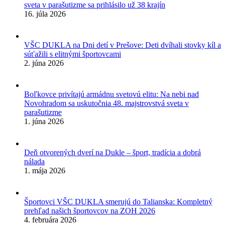
sveta v parašutizme sa prihlásilo už 38 krajín
16. júla 2026
VŠC DUKLA na Dni detí v Prešove: Deti dvíhali stovky kíl a
súťažili s elitnými športovcami
2. júna 2026
Boľkovce privítajú armádnu svetovú elitu: Na nebi nad
Novohradom sa uskutočnia 48. majstrovstvá sveta v
parašutizme
1. júna 2026
Deň otvorených dverí na Dukle – šport, tradícia a dobrá
nálada
1. mája 2026
Športovci VŠC DUKLA smerujú do Talianska: Kompletný
prehľad našich športovcov na ZOH 2026
4. februára 2026