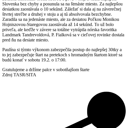
Slovenka bez chyby a posunula sa na štrnáste miesto. Za najlepšou
desiatkou zaostávala o 10 sekúnd. Záležať si dala aj na záverečnej
štvrtej streľbe a druhej v stoju a aj tú absolvovala bezchybne.
Zaradila sa na jedenáste miesto, ale za desiatou Poľkou Monikou
Hojniszovou-Staregovou zaostávala až 14 sekúnd. To už bolo
priveľa, ale keďže v závere sa totálne vytrápila nórska favoritka
Landmark Tandrevoldová, P. Fialková sa v cieľovej rovinke dostala
pred ňu na desiate miesto.
Paulína si týmto výkonom zabezpečila postup do najlepšej 30tky a
to jej zabezpečuje štart na pretekoch s hromadným štartom ktoré sa
budú konať v sobotu 19.2. o 17:00.
Gratulujeme a držíme palce v sobotňajšom štarte
Zdroj TASR/SITA