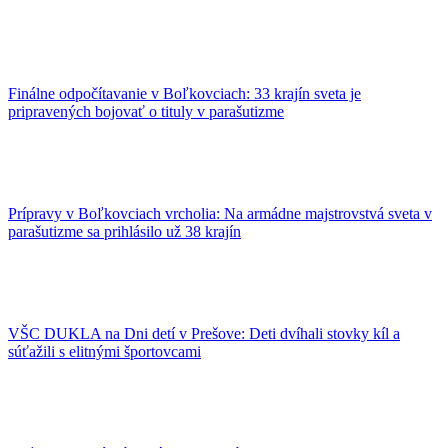
Finálne odpočítavanie v Boľkovciach: 33 krajín sveta je
pripravených bojovať o tituly v parašutizme
Prípravy v Boľkovciach vrcholia: Na armádne majstrovstvá sveta v
parašutizme sa prihlásilo už 38 krajín
VŠC DUKLA na Dni detí v Prešove: Deti dvíhali stovky kíl a
súťažili s elitnými športovcami