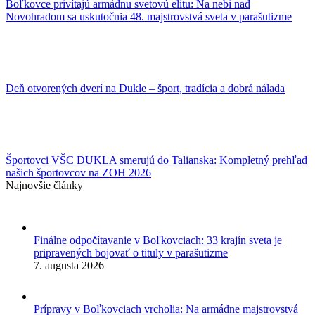
Boľkovce privítajú armádnu svetovú elitu: Na nebi nad
Novohradom sa uskutočnia 48. majstrovstvá sveta v parašutizme
Deň otvorených dverí na Dukle – šport, tradícia a dobrá nálada
Športovci VŠC DUKLA smerujú do Talianska: Kompletný prehľad
našich športovcov na ZOH 2026
Najnovšie články
Finálne odpočítavanie v Boľkovciach: 33 krajín sveta je
pripravených bojovať o tituly v parašutizme
7. augusta 2026
Prípravy v Boľkovciach vrcholia: Na armádne majstrovstvá