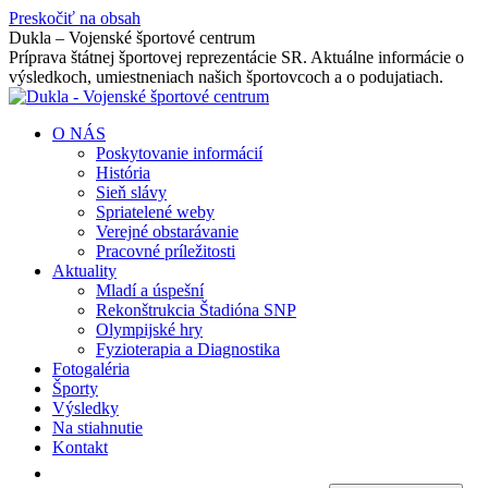
Preskočiť na obsah
Dukla – Vojenské športové centrum
Príprava štátnej športovej reprezentácie SR. Aktuálne informácie o
výsledkoch, umiestneniach našich športovcoch a o podujatiach.
O NÁS
Poskytovanie informácií
História
Sieň slávy
Spriatelené weby
Verejné obstarávanie
Pracovné príležitosti
Aktuality
Mladí a úspešní
Rekonštrukcia Štadióna SNP
Olympijské hry
Fyzioterapia a Diagnostika
Fotogaléria
Športy
Výsledky
Na stiahnutie
Kontakt