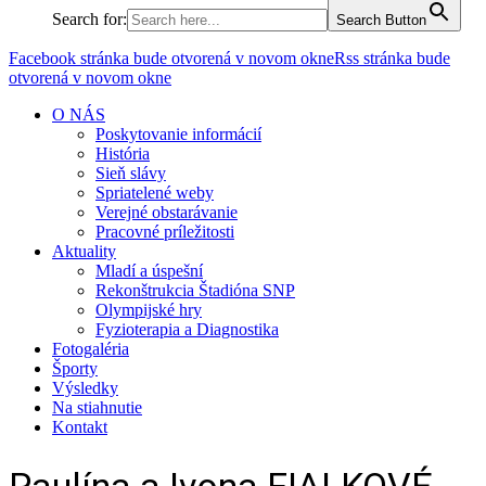
Search for:
Search Button
Facebook stránka bude otvorená v novom okne
Rss stránka bude
otvorená v novom okne
O NÁS
Poskytovanie informácií
História
Sieň slávy
Spriatelené weby
Verejné obstarávanie
Pracovné príležitosti
Aktuality
Mladí a úspešní
Rekonštrukcia Štadióna SNP
Olympijské hry
Fyzioterapia a Diagnostika
Fotogaléria
Športy
Výsledky
Na stiahnutie
Kontakt
Paulína a Ivona FIALKOVÉ