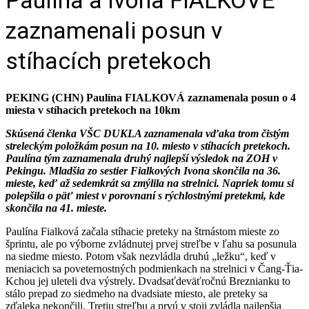
zaznamenali posun v
stíhacích pretekoch
PEKING (CHN) Paulína FIALKOVÁ zaznamenala posun o 4
miesta v stíhacích pretekoch na 10km
Skúsená členka VŠC DUKLA zaznamenala vďaka trom čistým
streleckým položkám posun na 10. miesto v stíhacích pretekoch.
Paulína tým zaznamenala druhý najlepší výsledok na ZOH v
Pekingu. Mladšia zo sestier Fialkových Ivona skončila na 36.
mieste, keď až sedemkrát sa zmýlila na strelnici. Napriek tomu si
polepšila o päť miest v porovnaní s rýchlostnými pretekmi, kde
skončila na 41. mieste.
Paulína Fialková začala stíhacie preteky na štrnástom mieste zo
šprintu, ale po výborne zvládnutej prvej streľbe v ľahu sa posunula
na siedme miesto. Potom však nezvládla druhú „ležku“, keď v
meniacich sa poveternostných podmienkach na strelnici v Čang-Ťia-
Kchou jej uleteli dva výstrely. Dvadsaťdeväťročnú Breznianku to
stálo prepad zo siedmeho na dvadsiate miesto, ale preteky sa
zďaleka nekončili. Tretiu streľbu a prvú v stoji zvládla najlepšia