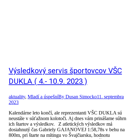
Výsledkový servis športovcov VŠC
DUKLA ( 4.- 10.9. 2023 )
aktuality
,
Mladí a úspešní
By
Dusan Simocko
11. septembra
2023
Kalendárne leto končí, ale reprezentanti VŠC DUKLA sú
neustále v súťažnom kolotoči. Aj dnes vám prinášame súhrn
ich štartov a výsledkov. Z atletických výsledkov má
dosiahnutý čas Gabriely GAJANOVEJ 1:58,78s v behu na
800m, pri štarte na mítingu vo Švajčiarsku, hodnotu