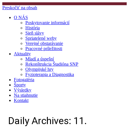
Preskočiť na obsah
O NÁS
Poskytovanie informácií
História
Sieň slávy
Spriatelené weby
Verejné obstarávanie
Pracovné príležitosti
Aktuality
Mladí a úspešní
Rekonštrukcia Štadióna SNP
Olympijské hry
Fyzioterapia a Diagnostika
Fotogaléria
Športy
Výsledky
Na stiahnutie
Kontakt
Daily Archives:
11.