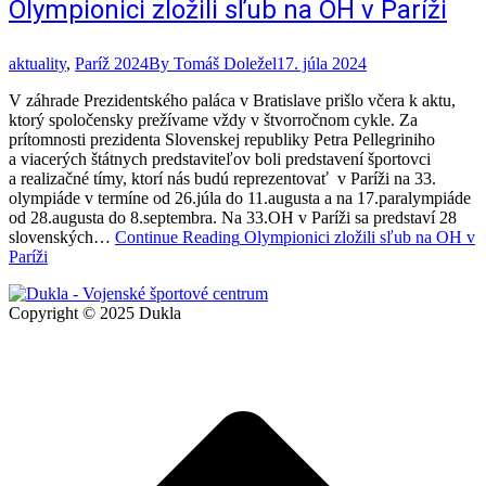
Olympionici zložili sľub na OH v Paríži
aktuality
,
Paríž 2024
By
Tomáš Doležel
17. júla 2024
V záhrade Prezidentského paláca v Bratislave prišlo včera k aktu,
ktorý spoločensky prežívame vždy v štvorročnom cykle. Za
prítomnosti prezidenta Slovenskej republiky Petra Pellegriniho
a viacerých štátnych predstaviteľov boli predstavení športovci
a realizačné tímy, ktorí nás budú reprezentovať v Paríži na 33.
olympiáde v termíne od 26.júla do 11.augusta a na 17.paralympiáde
od 28.augusta do 8.septembra. Na 33.OH v Paríži sa predstaví 28
slovenských…
Continue Reading
Olympionici zložili sľub na OH v
Paríži
Copyright © 2025 Dukla