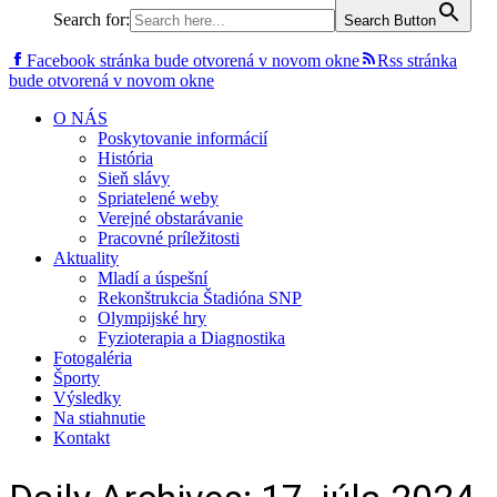
Search for:
Search Button
Facebook stránka bude otvorená v novom okne
Rss stránka
bude otvorená v novom okne
O NÁS
Poskytovanie informácií
História
Sieň slávy
Spriatelené weby
Verejné obstarávanie
Pracovné príležitosti
Aktuality
Mladí a úspešní
Rekonštrukcia Štadióna SNP
Olympijské hry
Fyzioterapia a Diagnostika
Fotogaléria
Športy
Výsledky
Na stiahnutie
Kontakt