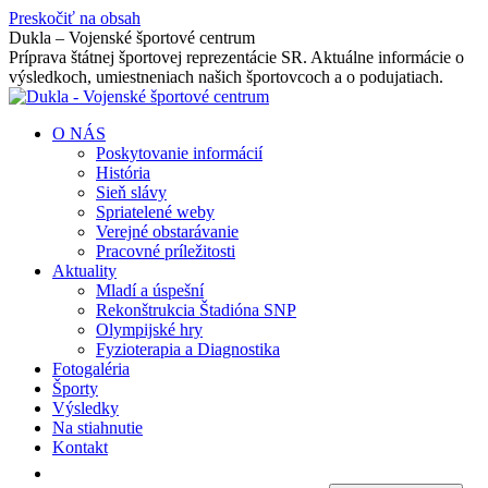
Preskočiť na obsah
Dukla – Vojenské športové centrum
Príprava štátnej športovej reprezentácie SR. Aktuálne informácie o
výsledkoch, umiestneniach našich športovcoch a o podujatiach.
O NÁS
Poskytovanie informácií
História
Sieň slávy
Spriatelené weby
Verejné obstarávanie
Pracovné príležitosti
Aktuality
Mladí a úspešní
Rekonštrukcia Štadióna SNP
Olympijské hry
Fyzioterapia a Diagnostika
Fotogaléria
Športy
Výsledky
Na stiahnutie
Kontakt