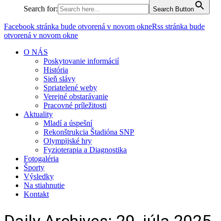
Search for:
Search Button
Facebook stránka bude otvorená v novom okne
Rss stránka bude
otvorená v novom okne
O NÁS
Poskytovanie informácií
História
Sieň slávy
Spriatelené weby
Verejné obstarávanie
Pracovné príležitosti
Aktuality
Mladí a úspešní
Rekonštrukcia Štadióna SNP
Olympijské hry
Fyzioterapia a Diagnostika
Fotogaléria
Športy
Výsledky
Na stiahnutie
Kontakt
Daily Archives:
29. júla 2025