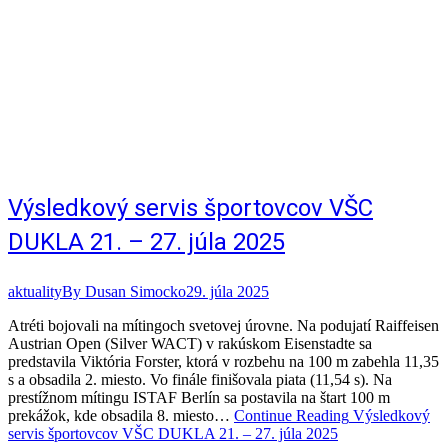
Výsledkový servis športovcov VŠC
DUKLA 21. – 27. júla 2025
aktuality
By
Dusan Simocko
29. júla 2025
Atréti bojovali na mítingoch svetovej úrovne. Na podujatí Raiffeisen
Austrian Open (Silver WACT) v rakúskom Eisenstadte sa
predstavila Viktória Forster, ktorá v rozbehu na 100 m zabehla 11,35
s a obsadila 2. miesto. Vo finále finišovala piata (11,54 s). Na
prestížnom mítingu ISTAF Berlín sa postavila na štart 100 m
prekážok, kde obsadila 8. miesto…
Continue Reading
Výsledkový
servis športovcov VŠC DUKLA 21. – 27. júla 2025