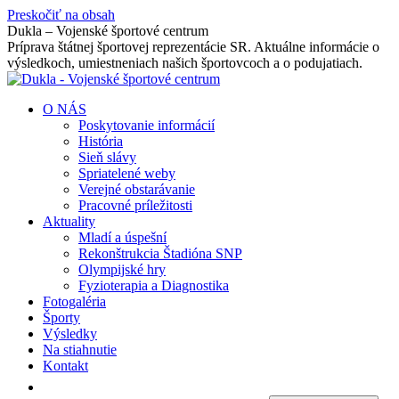
Preskočiť na obsah
Dukla – Vojenské športové centrum
Príprava štátnej športovej reprezentácie SR. Aktuálne informácie o
výsledkoch, umiestneniach našich športovcoch a o podujatiach.
O NÁS
Poskytovanie informácií
História
Sieň slávy
Spriatelené weby
Verejné obstarávanie
Pracovné príležitosti
Aktuality
Mladí a úspešní
Rekonštrukcia Štadióna SNP
Olympijské hry
Fyzioterapia a Diagnostika
Fotogaléria
Športy
Výsledky
Na stiahnutie
Kontakt