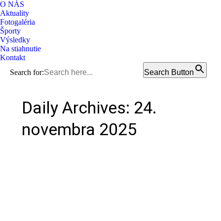
O NÁS
Aktuality
Fotogaléria
Športy
Výsledky
Na stiahnutie
Kontakt
Search for:
Search Button
Facebook
Rss
Daily Archives:
24.
stránka
stránka
bude
bude
novembra 2025
otvorená
otvorená
v
v
novom
novom
okne
okne